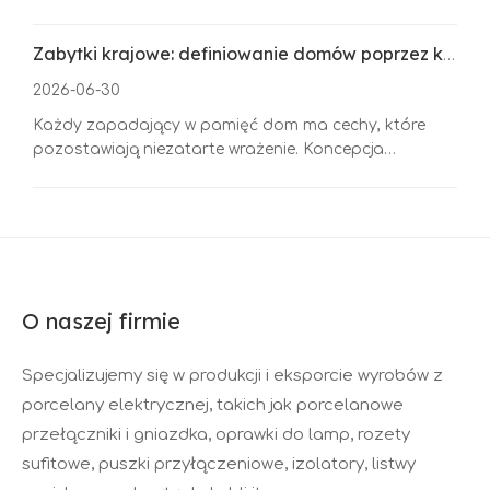
dopełniające przestrzeń. Trwałe wykończenie
estetykę, dostosowują się do głównego nurtu
z artystycznym wystrojem wnętrz.
wykracza poza dekorację – reprezentuje trwałą jakość,
europejskich stylów wnętrz, takich jak nordycki
Zabytki krajowe: definiowanie domów poprzez kultowe szczegóły projektu
wyrafinowane rzemiosło i przemyślany design. Z
minimalizm, włoski luksus i brytyjskie retro. W artykule
trwałymi przełącznikami dekoracyjnymi, np
wykazano, że niestandardowe przełączniki ceramiczne
2026-06-30
udoskonalają szczegóły wnętrz, nadają domom
Każdy zapadający w pamięć dom ma cechy, które
unikalne, spersonalizowane cechy i osiągają
pozostawiają niezatarte wrażenie. Koncepcja
optymalną równowagę pomiędzy funkcjonalnością
krajowych punktów orientacyjnych celebruje małe, ale
domu a ekskluzywnym designem dla ekskluzywnych
znaczące elementy projektu, które nadają przestrzeni
europejskich rezydencji.
wyjątkową tożsamość. Wśród nich charakterystyczne
ceramiczne przełączniki, rozpoznawalne detale ścian i
kultowe okucia elektryczne odgrywają ważną rolę
O naszej firmie
Specjalizujemy się w produkcji i eksporcie wyrobów z
porcelany elektrycznej, takich jak porcelanowe
przełączniki i gniazdka, oprawki do lamp, rozety
sufitowe, puszki przyłączeniowe, izolatory, listwy