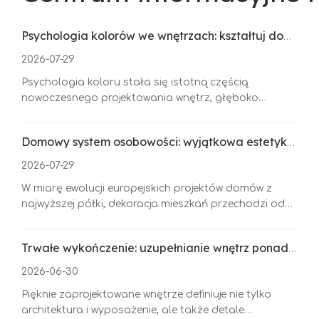
Psychologia kolorów we wnętrzach: kształtuj domową atmosferę za pomocą kolorowych ceramicznych przełączników
2026-07-29
Psychologia koloru stała się istotną częścią
nowoczesnego projektowania wnętrz, głęboko
kształtując emocjonalną atmosferę i
spersonalizowany temperament przestrzeni
Domowy system osobowości: wyjątkowa estetyka ceramicznych przełączników
mieszkalnych. Tradycyjne jednokolorowe akcesoria
elektryczne nie nadają się już do zróżnicowanej
2026-07-29
estetyki domu z najwyższej półki. Jako delikatne
W miarę ewolucji europejskich projektów domów z
akcenty kolorystyczne wnętrza, kolorowe przełączniki
najwyższej półki, dekoracja mieszkań przechodzi od
ceramiczne przekształcają zwykłe komponenty
standaryzacji do personalizacji w oparciu o System
elektryczne w wizualne akcenty projektu. Dzięki
Osobowości Domu. Służąc jako podstawowa,
bogatym dekoracyjnym wykończeniom przełączników
Trwałe wykończenie: uzupełnianie wnętrz ponadczasowymi ceramicznymi detalami
dostosowana do indywidualnych potrzeb armatura
i różnorodnej kolorystyce, elastycznie dopasowują się
elektryczna i charakterystyczne elementy sterujące
do różnych stylów wnętrz. Rozsądne dopasowanie
2026-06-30
domem, spersonalizowane przełączniki ceramiczne
kolorów przełączników może zoptymalizować warstwy
Pięknie zaprojektowane wnętrze definiuje nie tylko
przełamują jednorodność tradycyjnych akcesoriów
przestrzenne, pogodzić ogólne odcienie domu i
architektura i wyposażenie, ale także detale
elektrycznych. Łącząc praktyczność i artystyczną
doskonale zintegrować praktyczne funkcje elektryczne